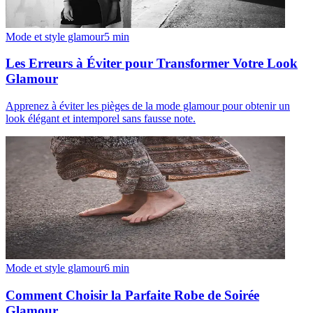
Mode et style glamour
5
min
Les Erreurs à Éviter pour Transformer Votre Look
Glamour
Apprenez à éviter les pièges de la mode glamour pour obtenir un
look élégant et intemporel sans fausse note.
Mode et style glamour
6
min
Comment Choisir la Parfaite Robe de Soirée
Glamour