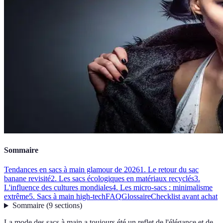
Sommaire
Tendances en sacs à main glamour de 2026
1. Le retour du sac
banane revisité
2. Les sacs écologiques en matériaux recyclés
3.
L'influence des cultures mondiales
4. Les micro-sacs : minimalisme
extrême
5. Sacs à main high-tech
FAQ
Glossaire
Checklist avant achat
Sommaire
(
9
sections
)
La mode des sacs à main a toujours été un reflet de l'élégance et de