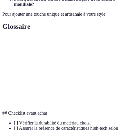
mondiale?
Pour ajouter une touche unique et artisanale à votre style.
Glossaire
Terme
Définition
Sac banane
Petit sac que l'on porte autour de la taille.
Très petit sac souvent utilisé pour le style plutôt
Micro-sac
que pour le rangement.
Matériaux
Matériaux réutilisés à des fins de fabrication
recyclés
durable.
## Checklist avant achat
[ ] Vérifier la durabilité du matériau choisi
[ ] Assurer la présence de caractéristiques high-tech selon