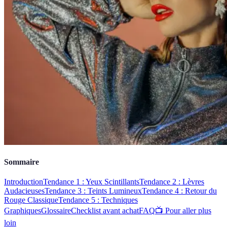
Sommaire
Introduction
Tendance 1 : Yeux Scintillants
Tendance 2 : Lèvres
Audacieuses
Tendance 3 : Teints Lumineux
Tendance 4 : Retour du
Rouge Classique
Tendance 5 : Techniques
Graphiques
Glossaire
Checklist avant achat
FAQ
📺 Pour aller plus
loin