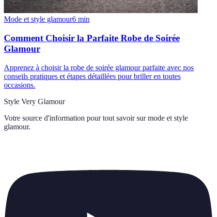
Mode et style glamour
6
min
Comment Choisir la Parfaite Robe de Soirée
Glamour
Apprenez à choisir la robe de soirée glamour parfaite avec nos
conseils pratiques et étapes détaillées pour briller en toutes
occasions.
Style Very Glamour
Votre source d'information pour tout savoir sur
mode et style
glamour
.