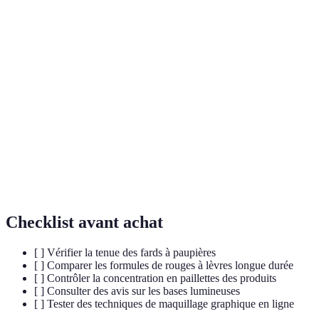
Terme
Définition
Pigments
Poudres de maquillage à reflets métalliques pour un
métalliques
effet brillant.
Base
Produit utilisé pour créer un effet de peau hydratée
lumineuse
et éclatante.
Maquillage
Styles artistiques réalisés à l'aide d'eye-liners et
graphique
autres outils pour un effet audacieux.
Checklist avant achat
[ ] Vérifier la tenue des fards à paupières
[ ] Comparer les formules de rouges à lèvres longue durée
[ ] Contrôler la concentration en paillettes des produits
[ ] Consulter des avis sur les bases lumineuses
[ ] Tester des techniques de maquillage graphique en ligne