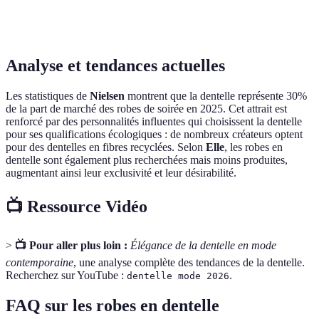
Br
Coût
Élevé
Moyen
Faible
an
Analyse et tendances actuelles
Les statistiques de
Nielsen
montrent que la dentelle représente 30%
de la part de marché des robes de soirée en 2025. Cet attrait est
renforcé par des personnalités influentes qui choisissent la dentelle
pour ses qualifications écologiques : de nombreux créateurs optent
pour des dentelles en fibres recyclées. Selon
Elle
, les robes en
dentelle sont également plus recherchées mais moins produites,
augmentant ainsi leur exclusivité et leur désirabilité.
📺 Ressource Vidéo
>
📺 Pour aller plus loin :
Élégance de la dentelle en mode
contemporaine
, une analyse complète des tendances de la dentelle.
Recherchez sur YouTube :
.
dentelle mode 2026
FAQ sur les robes en dentelle