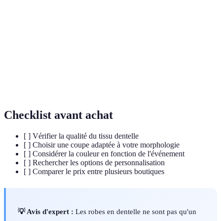
Type de dentelle fine, souvent en soie ou nylon,
Chantilly
légère
Dentelle plus épaisse sans fond, laissant des
Guipure
espaces clairs
Broderie
Dentelle avec motifs perforés souvent utilisés sur
anglaise
coton
Checklist avant achat
[ ] Vérifier la qualité du tissu dentelle
[ ] Choisir une coupe adaptée à votre morphologie
[ ] Considérer la couleur en fonction de l'événement
[ ] Rechercher les options de personnalisation
[ ] Comparer le prix entre plusieurs boutiques
💡 Avis d'expert :
Les robes en dentelle ne sont pas qu'un