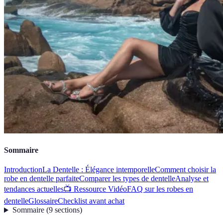
Sommaire
Introduction
La Dentelle : Élégance intemporelle
Comment choisir la
robe en dentelle parfaite
Comparer les types de dentelle
Analyse et
tendances actuelles
📺 Ressource Vidéo
FAQ sur les robes en
dentelle
Glossaire
Checklist avant achat
Sommaire
(
9
sections
)