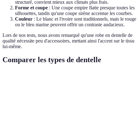
structuré, convient mieux aux climats plus frais.
Forme et coupe
: Une coupe empire flatte presque toutes les
silhouettes, tandis qu'une coupe sirène accentue les courbes.
Couleur
: Le blanc et l'ivoire sont traditionnels, mais le rouge
ou le bleu marine peuvent offrir un contraste audacieux.
Lors de nos tests, nous avons remarqué qu'une robe en dentelle de
qualité nécessite peu d'accessoires, mettant ainsi l'accent sur le tissu
lui-même.
Comparer les types de dentelle
Critère
Chantilly
Guipure
Broderie anglaise
Ve
Poids
Léger
Moyen
Léger
Ch
Très
Complexité
Moyen
Simple
Ch
complexe
Structure
Souple
Rigide
Souple
Gu