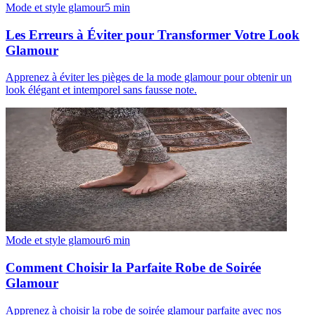
Mode et style glamour
5
min
Les Erreurs à Éviter pour Transformer Votre Look
Glamour
Apprenez à éviter les pièges de la mode glamour pour obtenir un
look élégant et intemporel sans fausse note.
Mode et style glamour
6
min
Comment Choisir la Parfaite Robe de Soirée
Glamour
Apprenez à choisir la robe de soirée glamour parfaite avec nos