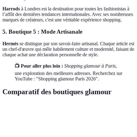
Harrods
à Londres est la destination pour toutes les fashionistas à
l’affût des dernières tendances internationales. Avec ses nombreuses
marques de créateurs, c'est une véritable expérience shopping.
5. Boutique 5 : Mode Artisanale
Hermès
se distingue par son savoir-faire artisanal. Chaque article est
un chef-d'œuvre qui mêle habilement culture et modernité, faisant de
chaque achat une déclaration personnelle de style.
📺 Pour aller plus loin :
Shopping glamour à Paris
,
une exploration des meilleures adresses. Recherchez sur
YouTube : "Shopping glamour Paris 2026".
Comparatif des boutiques glamour
Critère
Option A : Dior
Option B : Gucci
Option C
Réputation
*
*
*
*
*