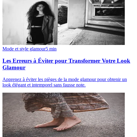
Mode et style glamour
5
min
Les Erreurs à Éviter pour Transformer Votre Look
Glamour
Apprenez à éviter les pièges de la mode glamour pour obtenir un
look élégant et intemporel sans fausse note.