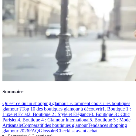
Sommaire
Qu'est-ce qu'un shopping glamour ?
Comment choisir les boutiques
glamour ?
Top 10 des boutiques glamour à découvrir
1. Boutique 1 :
Luxe et Éclat
2. Boutique 2 : Style et Élégance
3. Boutique 3 : Chic
Parisien
4. Boutique 4 : Glamour International
5. Boutique 5 : Mode
Artisanale
Comparatif des boutiques glamour
Tendances shopping
glamour 2026
FAQ
Glossaire
Checklist avant achat