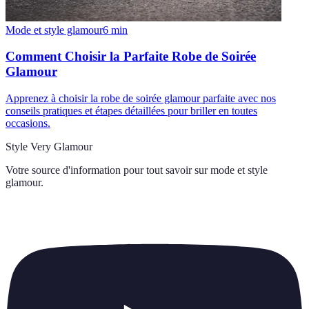
Mode et style glamour
6
min
Comment Choisir la Parfaite Robe de Soirée
Glamour
Apprenez à choisir la robe de soirée glamour parfaite avec nos
conseils pratiques et étapes détaillées pour briller en toutes
occasions.
Style Very Glamour
Votre source d'information pour tout savoir sur
mode et style
glamour
.