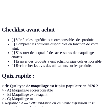
BB
Produit hybride qui hydrate, protège et unifie le teint,
Crème
tout en offrant une légère couvrance.
Checklist avant achat
[ ] Vérifier les ingrédients écoresponsables des produits.
[ ] Comparer les couleurs disponibles en fonction de votre
teint.
[ ] S'assurer de la qualité des accessoires de maquillage
choisis.
[ ] Essayer des produits avant achat lorsque cela est possible.
[ ] Rechercher les avis des utilisateurs sur les produits.
Quiz rapide :
>
🧠 Quel type de maquillage est le plus populaire en 2026 ?
> - A) Maquillage écoresponsable
> - B) Maquillage extravagant
> - C) Maquillage mat
>
Réponse : A — Cette tendance est en pleine expansion et se