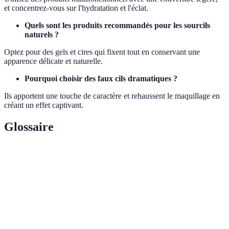
et concentrez-vous sur l'hydratation et l'éclat.
Quels sont les produits recommandés pour les sourcils
naturels ?
Optez pour des gels et cires qui fixent tout en conservant une
apparence délicate et naturelle.
Pourquoi choisir des faux cils dramatiques ?
Ils apportent une touche de caractère et rehaussent le maquillage en
créant un effet captivant.
Glossaire
Terme
Définition
Technique de maquillage qui met l'accent sur le
Strobing
highlighting plutôt que sur le contouring.
Faux
Accessoire cosmétique qui simule des cils naturels pour
cils
créer du volume et de la longueur.