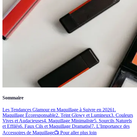
Sommaire
Les Tendances Glamour en Maquillage à Suivre en 2026
1.
Maquillage Écoresponsable
2. Teint Glowy et Lumineux
3. Couleurs
Vives et Audacieuses
4. Maquillage Minimaliste
5. Sourcils Naturels
et Effilés
6. Faux Cils et Maquillage Dramatisé
7. L'Importance des
Accessoires de Maquillage
📺 Pour aller plus loin