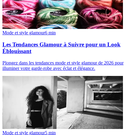
Mode et style glamour
6
min
Les Tendances Glamour à Suivre pour un Look
Éblouissant
Plongez dans les tendances mode et style glamour de 2026 pour
illuminer votre garde-robe avec éclat et élégance.
Mode et style glamour
5
min