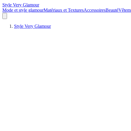
Style Very Glamour
Mode et style glamour
Matériaux et Textures
Accessoires
Beauté
Vêtem
Style Very Glamour