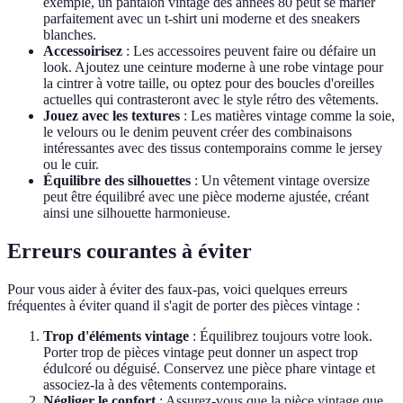
exemple, un pantalon vintage des années 80 peut se marier
parfaitement avec un t-shirt uni moderne et des sneakers
blanches.
Accessoirisez
: Les accessoires peuvent faire ou défaire un
look. Ajoutez une ceinture moderne à une robe vintage pour
la cintrer à votre taille, ou optez pour des boucles d'oreilles
actuelles qui contrasteront avec le style rétro des vêtements.
Jouez avec les textures
: Les matières vintage comme la soie,
le velours ou le denim peuvent créer des combinaisons
intéressantes avec des tissus contemporains comme le jersey
ou le cuir.
Équilibre des silhouettes
: Un vêtement vintage oversize
peut être équilibré avec une pièce moderne ajustée, créant
ainsi une silhouette harmonieuse.
Erreurs courantes à éviter
Pour vous aider à éviter des faux-pas, voici quelques erreurs
fréquentes à éviter quand il s'agit de porter des pièces vintage :
Trop d'éléments vintage
: Équilibrez toujours votre look.
Porter trop de pièces vintage peut donner un aspect trop
édulcoré ou déguisé. Conservez une pièce phare vintage et
associez-la à des vêtements contemporains.
Négliger le confort
: Assurez-vous que la pièce vintage que