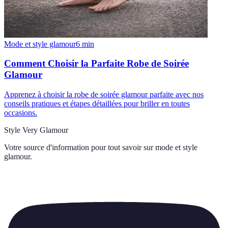
Mode et style glamour
6
min
Comment Choisir la Parfaite Robe de Soirée
Glamour
Apprenez à choisir la robe de soirée glamour parfaite avec nos
conseils pratiques et étapes détaillées pour briller en toutes
occasions.
Style Very Glamour
Votre source d'information pour tout savoir sur
mode et style
glamour
.