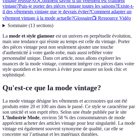
vintage réussi
FAQ
Comment savoir si un vêtement est vraiment
vintage?
Puis-je porter des pièces vintage toutes les saisons?
Existe-t-
il des vêtements vintage que je devrais éviter?
Comment adapter un
vêtement vintage à la mode actuelle?
Glossaire
📺 Ressource Vidéo
Sommaire
(
13
sections
)
La
mode et style glamour
est un univers en perpétuelle évolution,
mais une tendance qui résiste au temps est celle du vintage. Porter
des pièces vintage peut non seulement ajouter une touche
d'authenticité à votre garde-robe, mais aussi refléter votre
personnalité unique. Dans cet article, nous allons explorer les
nuances de la mode vintage, comment intégrer ces pièces dans votre
style quotidien et les erreurs à éviter pour assurer un look chic et
sophistiqué.
Qu'est-ce que la mode vintage?
La mode vintage désigne les vêtements et accessoires qui ont été
produits entre 20 et 100 ans dans le passé. Ce style se caractérise par
son unicité et son esprit rétro. Selon une étude publiée par le site
L’Industrie Mode
, environ 58 % des consommateurs de mode
apprécient acheter des articles vintage pour leur singularité. La mode
vintage est également souvent synonyme de qualité, car elle se
concentre sur l’artisanat et les matériaux durables.