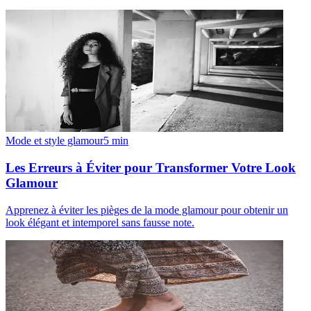
Mode et style glamour
5
min
Les Erreurs à Éviter pour Transformer Votre Look
Glamour
Apprenez à éviter les pièges de la mode glamour pour obtenir un
look élégant et intemporel sans fausse note.