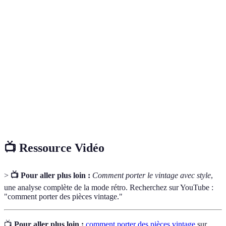
Terme
Définition
Vêtements issus d’époques passées, souvent de 20 à 100
Vintage
ans.
Approche responsable et durable de la consommation de
Éthique
mode.
Manière de combiner des vêtements et accessoires pour
Style
exprimer sa personnalité.
📺 Ressource Vidéo
>
📺 Pour aller plus loin :
Comment porter le vintage avec style
,
une analyse complète de la mode rétro. Recherchez sur YouTube :
"comment porter des pièces vintage."
📺
Pour aller plus loin :
comment porter des pièces vintage
sur