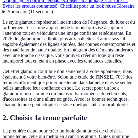
Maquillage et coiffure tendance
Conseils maquillage :
Coiffure :
5.
Éviter les erreurs courantes
6. Checklist pour un look réussi
Glossaire
Sommaire
(
11
sections
)
Le style glamour représente l'incarnation de l'élégance, du luxe et du
raffinement. C'est une approche de la mode qui vise à capturer
l'attention tout en véhiculant une image confiante et séduisante. En
2026, le glamour ne se limite plus aux paillettes et aux strass ; il
englobe également des lignes épurées, des coupes contemporaines et
des matériaux de haute qualité. En intégrant des éléments modernes
avec une touche classique, vous pouvez créer un look qui reste
intemporel tout en étant en phase avec les tendances actuelles.
Cet effet glamour contribue non seulement à votre apparence, mais
également à votre bien-être. Selon une étude de
l'INSEE
, 70% des
femmes affirment que porter une tenue dans laquelle elles se sentent
belles améliore leur confiance en soi. Le secret pour un look
glamour repose sur une combinaison harmonieuse de vêtements,
d'accessoires et d'une allure soignée. Avec les bonnes techniques,
chaque femme peut adopter ce style quelque soit sa morphologie.
2. Choisir la tenue parfaite
La première étape pour créer un look glamour est de choisir la
bonne tenue, celle qui mettra en avant vos atouts. Optez pour une