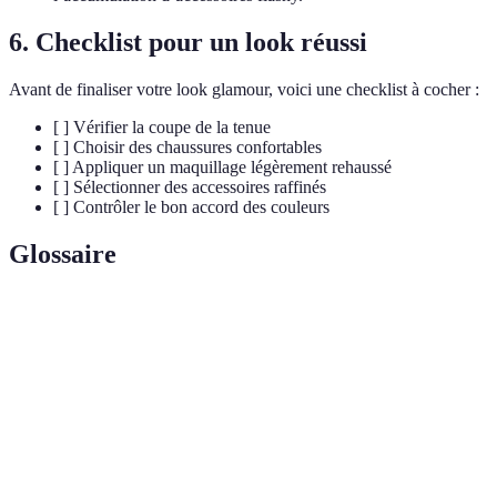
6. Checklist pour un look réussi
Avant de finaliser votre look glamour, voici une checklist à cocher :
[ ] Vérifier la coupe de la tenue
[ ] Choisir des chaussures confortables
[ ] Appliquer un maquillage légèrement rehaussé
[ ] Sélectionner des accessoires raffinés
[ ] Contrôler le bon accord des couleurs
Glossaire
Terme
Définition
Look
Style élégant et raffiné souvent associé à la haute
glamour
couture.
Maquillage
Technique de maquillage qui vise à reproduire
nude
l'apparence naturelle de la peau.