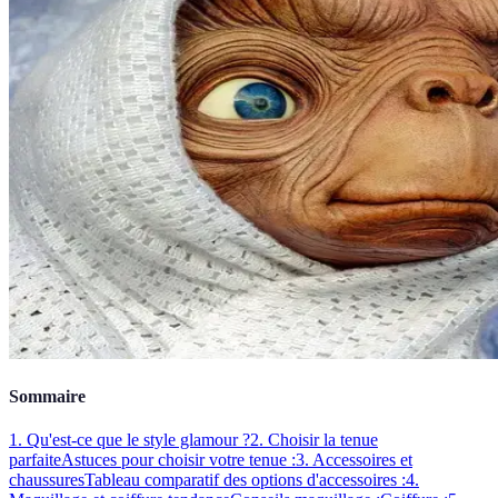
Sommaire
1. Qu'est-ce que le style glamour ?
2. Choisir la tenue
parfaite
Astuces pour choisir votre tenue :
3. Accessoires et
chaussures
Tableau comparatif des options d'accessoires :
4.