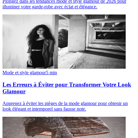
Plongez dans les tendances mode et style glamour de 2026 pour
illuminer votre garde-robe avec éclat et élégance.
Mode et style glamour
5
min
Les Erreurs à Éviter pour Transformer Votre Look
Glamour
Apprenez à éviter les pièges de la mode glamour pour obtenir un
look élégant et intemporel sans fausse note.