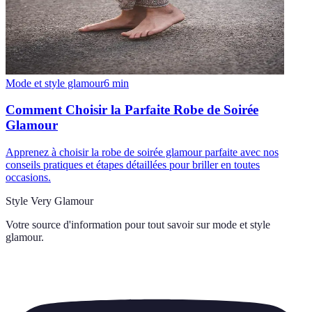
Mode et style glamour
6
min
Comment Choisir la Parfaite Robe de Soirée
Glamour
Apprenez à choisir la robe de soirée glamour parfaite avec nos
conseils pratiques et étapes détaillées pour briller en toutes
occasions.
Style Very Glamour
Votre source d'information pour tout savoir sur
mode et style
glamour
.