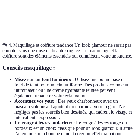
Escarpins
Sandales
Chaussures
Bottines
rouges
noires
Chaîne
Collier
Pas de
Bijoux de cou
discrète
statement
collier
## 4. Maquillage et coiffure tendance Un look glamour ne serait pas
complet sans une mise en beauté soignée. Le maquillage et la
coiffure sont des éléments essentiels qui complètent votre apparence.
Conseils maquillage :
Misez sur un teint lumineux
: Utilisez une bonne base et
fond de teint pour un teint uniforme. Des produits comme un
illuminateur ou une crème hydratante teintée peuvent
également rehausser votre éclat naturel.
Accentuez vos yeux
: Des yeux charbonneux avec un
mascara volumisant ajoutent du charme à votre regard. Ne
négligez pas les sourcils bien dessinés, qui cadrent le visage et
intensifient l'expression.
Un rouge à lèvres audacieux
: Le rouge à lèvres rouge ou
bordeaux est un choix classique pour un look glamour. Il attire
l’attention sur la bouche et peut créer un effet dramatique.