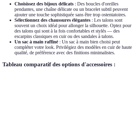
Choisissez des bijoux délicats
: Des boucles d'oreilles
pendantes, une chaîne délicate ou un bracelet subtil peuvent
ajouter une touche sophistiquée sans être trop ostentatoires.
Sélectionnez des chaussures élégantes
: Les talons sont
souvent un choix idéal pour allonger la silhouette. Optez pour
des talons qui sont à la fois confortables et stylés — des
escarpins classiques en cuir ou des sandales à talons.
Un sac à main raffiné
: Un sac à main bien choisi peut
compléter votre look. Privilégiez des modèles en cuir de haute
qualité, de préférence avec des finitions minimalistes.
Tableau comparatif des options d'accessoires :
Type d'Accessoire
Option A
Option B
Option C
Pendantes
Bijoux
Boucles d'oreilles
Clous en or
en argent
fantaisie
Toile
Simili
Sac à main
Cuir noir
décontractée
cuir