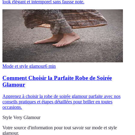
look élégant et intemporel sans fausse note.
Mode et style glamour
6
min
Comment Choisir la Parfaite Robe de Soirée
Glamour
Apprenez à choisir la robe de soirée glamour parfaite avec nos
conseils pratiques et étapes détaillées pour briller en toutes
occasions.
Style Very Glamour
Votre source d'information pour tout savoir sur
mode et style
glamour
.