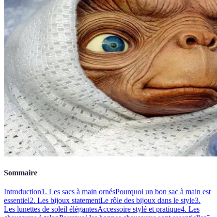
Sommaire
Introduction
1. Les sacs à main ornés
Pourquoi un bon sac à main est
essentiel
2. Les bijoux statement
Le rôle des bijoux dans le style
3.
Les lunettes de soleil élégantes
Accessoire stylé et pratique
4. Les