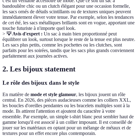
c'est un véritable accessoire de mode. Que ce soit un sac à
bandoulière chic ou un clutch élégant pour une occasion formelle,
les sacs ornés de détails scintillants ou de textures uniques peuvent
immédiatement élever votre tenue. Par exemple, selon les tendances
de cet été, les sacs métalliques brillants sont en vogue, apportant une
touche futuriste à n'importe quel look.
>
💡 Avis d'expert :
Un sac à main bien proportionné peut
équilibrer un look, surtout lorsque le reste de la tenue est plus neutre.
Les sacs plus petits, comme les pochettes ou les clutches, sont
parfaits pour les soirées, tandis que les sacs plus grands conviennent
parfaitement aux journées actives.
2. Les bijoux statement
Le rôle des bijoux dans le style
En matière de
mode et style glamour
, les bijoux jouent un rôle
central. En 2026, des pièces audacieuses comme les colliers XXL,
les boucles d'oreilles pendantes ou les bracelets multiples sont à la
mode. Ils attirent l'attention et ajoutent du caractère à votre
ensemble. Par exemple, un simple t-shirt blanc peut sembler haut de
gamme lorsqu'il est associé à un collier imposant. Il est conseillé de
jouer sur les matériaux en optant pour un mélange de métaux et de
textures pour un effet encore plus contemporain.