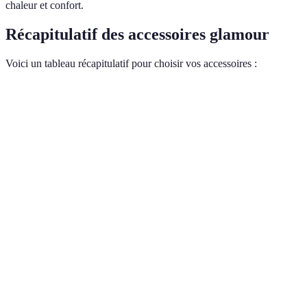
chaleur et confort.
Récapitulatif des accessoires glamour
Voici un tableau récapitulatif pour choisir vos accessoires :
Accessoire
Fonction
Idéal pour
Style
Sacs à main
Transport
Soirées, journées
Élégant
Bijoux
Sorties,
Accentuer
Unique
statement
événements
Lunettes de
Quotidien,
Style
Élégant
soleil
vacances
Chaussures à
Formelles,
Élégance
Glamour
talon
soirées
Ceintures
Ajustement
Quotidien
Chic