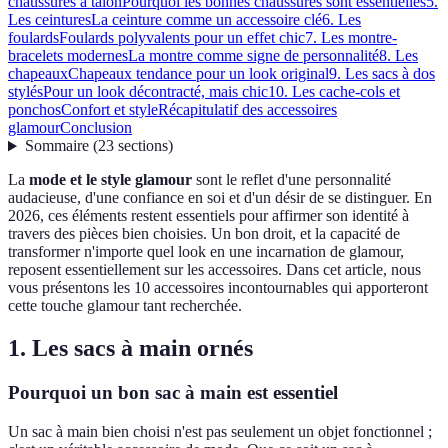
chaussures à talon
Pourquoi les bonnes chaussures sont essentielles
5.
Les ceintures
La ceinture comme un accessoire clé
6. Les
foulards
Foulards polyvalents pour un effet chic
7. Les montre-
bracelets modernes
La montre comme signe de personnalité
8. Les
chapeaux
Chapeaux tendance pour un look original
9. Les sacs à dos
stylés
Pour un look décontracté, mais chic
10. Les cache-cols et
ponchos
Confort et style
Récapitulatif des accessoires
glamour
Conclusion
Sommaire
(
23
sections
)
La
mode et le style glamour
sont le reflet d'une personnalité
audacieuse, d'une confiance en soi et d'un désir de se distinguer. En
2026, ces éléments restent essentiels pour affirmer son identité à
travers des pièces bien choisies. Un bon droit, et la capacité de
transformer n'importe quel look en une incarnation de glamour,
reposent essentiellement sur les accessoires. Dans cet article, nous
vous présentons les 10 accessoires incontournables qui apporteront
cette touche glamour tant recherchée.
1. Les sacs à main ornés
Pourquoi un bon sac à main est essentiel
Un sac à main bien choisi n'est pas seulement un objet fonctionnel ;