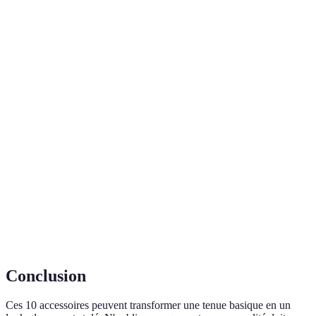
Quotidien,
Foulards
Polyvalence
Élégant
soirées
Quotidien,
Montres
Élégance
Élégant
événements
Quotidien,
Chapeaux
Style
Chic
sorties
Quotidien,
Sacs à dos
Pratique
Chic
décontracté
Hiver, saison
Cache-cols
Confort
Pratique
froide
Conclusion
Ces 10 accessoires peuvent transformer une tenue basique en un